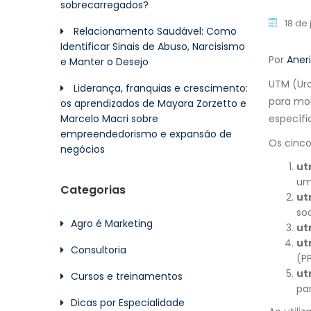
sobrecarregados?
18 de
Relacionamento Saudável: Como
Identificar Sinais de Abuso, Narcisismo
Por
Aneri
e Manter o Desejo
UTM (Urc
Liderança, franquias e crescimento:
para mo
os aprendizados de Mayara Zorzetto e
Marcelo Macri sobre
específi
empreendedorismo e expansão de
Os cinco
negócios
ut
um
Categorias
ut
soc
Agro é Marketing
ut
ut
Consultoria
(P
ut
Cursos e treinamentos
pa
Dicas por Especialidade