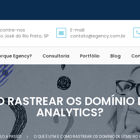
contre-nos
E-mail
o José do Rio Preto, SP
contato@egency.com.br
orque Egency?
Consultoria
Portfólio
Blog
Con
O RASTREAR OS DOMÍNIO
ANALYTICS?
SO A PASSO
O QUE É UTM E COMO RASTREAR OS DOMÍNIO DE UTMS NO