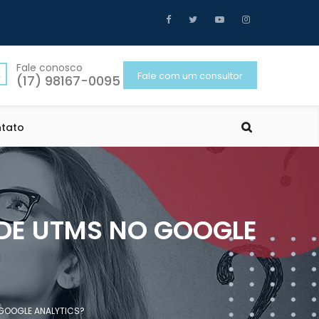
Fale conosco
Fale com um consultor
(17) 98167-0095
tato
 DE UTMS NO GOOGLE
 GOOGLE ANALYTICS?