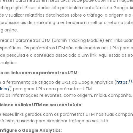
zar esses parâmetros em seus URLs, você pode obter informaçõ
ting digital. Esses dados são particularmente úteis no Google 
e visualizar relatórios detalhados sobre o tráfego, a origem e 
 profissionais de marketing a entenderem melhor o retorno sobr
g online.
trear os parâmetros UTM (Urchin Tracking Module) em links us
specíficos. Os parâmetros UTM são adicionados aos URLs para a
de pesquisa e o conteúdo associado a um link. Aqui estão as e
nalytics:
ie os links com os parâmetros UTM:
e a ferramenta de criação de URLs do Google Analytics (
https:/
lder/
) para gerar URLs com parâmetros UTM.
sira as informações relevantes, como origem, mídia, campanha,
icione os links UTM ao seu conteúdo:
e esses links gerados com os parâmetros UTM nas suas campanh
cê esteja usando para direcionar tráfego ao seu site.
nfigure o Google Analytics: