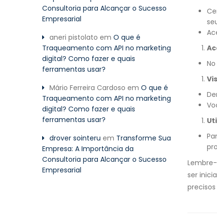
Consultoria para Alcançar o Sucesso
Ce
Empresarial
seu
Ace
aneri pistolato
em
O que é
Traqueamento com API no marketing
Ac
digital? Como fazer e quais
No
ferramentas usar?
Vi
Mário Ferreira Cardoso
em
O que é
De
Traqueamento com API no marketing
Vo
digital? Como fazer e quais
ferramentas usar?
Ut
Pa
drover sointeru
em
Transforme Sua
pr
Empresa: A Importância da
Consultoria para Alcançar o Sucesso
Lembre-
Empresarial
ser inic
precisos