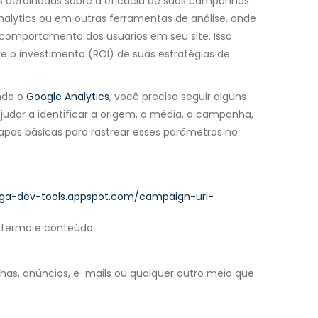
es detalhadas sobre a eficácia de suas campanhas
Analytics ou em outras ferramentas de análise, onde
o comportamento dos usuários em seu site. Isso
e o investimento (ROI) de suas estratégias de
ando o
Google Analytics
, você precisa seguir alguns
judar a identificar a origem, a média, a campanha,
tapas básicas para rastrear esses parâmetros no
/ga-dev-tools.appspot.com/campaign-url-
 termo e conteúdo.
as, anúncios, e-mails ou qualquer outro meio que