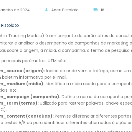
 janeiro de 2024
Aneri Pistolato
16
 Pistolato
hin Tracking Module) é um conjunto de parâmetros de consult
nitorar e analisar o desempenho de campanhas de marketing o
cas sobre a origem, a mídia, a campanha, o termo de pesquisa 
 principais parâmetros UTM são:
m_source (origem):
Indica de onde vem o tráfego, como um 
 boletim informativo por e-mail.
m_medium (mídia):
Identifica a mídia usada para a campanha
iais, etc.
m_campaign (campanha):
Define o nome da campanha para a
m_term (termo):
Utilizado para rastrear palavras-chave es
PC).
m_content (conteúdo):
Permite diferenciar diferentes parte
ra testes A/B ou para identificar diferentes chamadas à açã