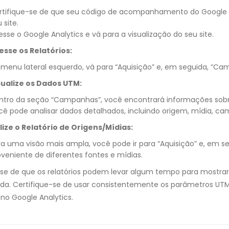
rtifique-se de que seu código de acompanhamento do Google A
 site.
sse o Google Analytics e vá para a visualização do seu site.
esse os Relatórios:
 menu lateral esquerdo, vá para “Aquisição” e, em seguida, “Ca
sualize os Dados UTM:
ntro da seção “Campanhas”, você encontrará informações so
cê pode analisar dados detalhados, incluindo origem, mídia, c
ilize o Relatório de Origens/Mídias:
ra uma visão mais ampla, você pode ir para “Aquisição” e, em seg
oveniente de diferentes fontes e mídias.
se de que os relatórios podem levar algum tempo para mostr
iada. Certifique-se de usar consistentemente os parâmetros U
 no Google Analytics.