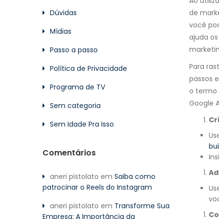
Ao utili
Dúvidas
de marke
você pod
Mídias
ajuda os
marketin
Passo a passo
Para ras
Política de Privacidade
passos e
Programa de TV
o termo 
Google A
Sem categoria
Cr
Sem Idade Pra Isso
Us
bui
Comentários
In
Ad
aneri pistolato
em
Saiba como
patrocinar o Reels do Instagram
Us
vo
aneri pistolato
em
Transforme Sua
Co
Empresa: A Importância da