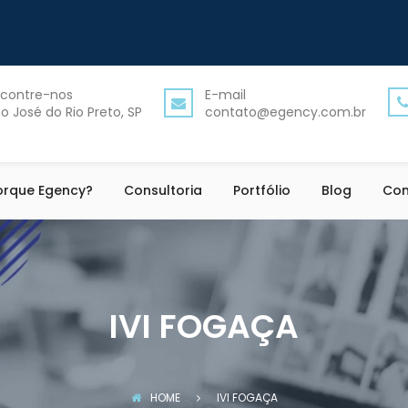
contre-nos
E-mail
o José do Rio Preto, SP
contato@egency.com.br
orque Egency?
Consultoria
Portfólio
Blog
Con
IVI FOGAÇA
HOME
IVI FOGAÇA