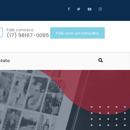
Fale conosco
Fale com um consultor
(17) 98167-0095
tato