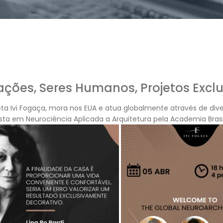
ações, Seres Humanos, Projetos Exc
eta Ivi Fogaça, mora nos EUA e atua globalmente através de dive
ista em Neurociência Aplicada a Arquitetura pela Academia Bra