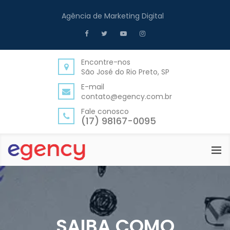
Agência de Marketing Digital
Encontre-nos
São José do Rio Preto, SP
E-mail
contato@egency.com.br
Fale conosco
(17) 98167-0095
SAIBA COMO