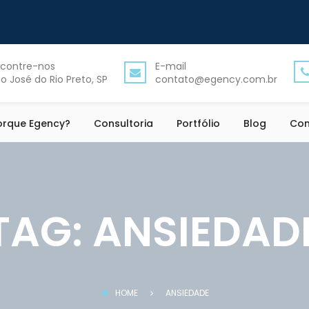
contre-nos
E-mail
o José do Rio Preto, SP
contato@egency.com.br
orque Egency?
Consultoria
Portfólio
Blog
Con
TAG:
ANSIEDAD
HOME
ANSIEDADE