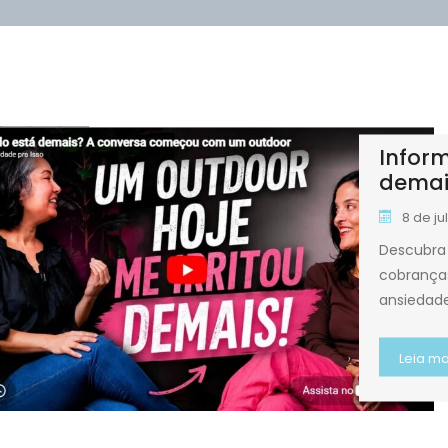
Infor
demais
8 de j
Descubra 
cobranças
ansiedade
Leia ma