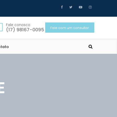
Fale conosco
Fale com um consultor
(17) 98167-0095
tato
E