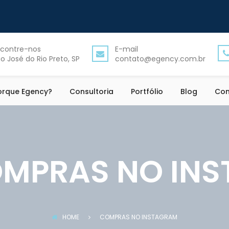
contre-nos
E-mail
o José do Rio Preto, SP
contato@egency.com.br
orque Egency?
Consultoria
Portfólio
Blog
Con
MPRAS NO IN
HOME
COMPRAS NO INSTAGRAM