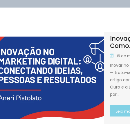
Inovaç
Como..
15 de 
Inovar no
— trata-s
artigo ap
Ouro e a 
por…
Leia ma