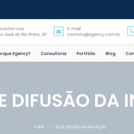
contre-nos
E-mail
o José do Rio Preto, SP
contato@egency.com.br
orque Egency?
Consultoria
Portfólio
Blog
Con
DE DIFUSÃO DA
HOME
LEI DE DIFUSÃO DA INOVAÇÃO