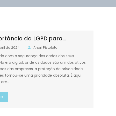
rtância da LGPD para...
bril de 2024
Aneri Pistolato
do com a segurança dos dados dos seus
 Na era digital, onde os dados são um dos ativos
osos das empresas, a proteção da privacidade
tes tornou-se uma prioridade absoluta. É aqui
a em…
is