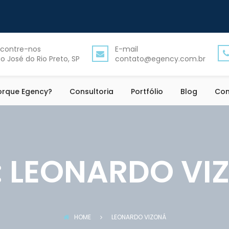
contre-nos
E-mail
o José do Rio Preto, SP
contato@egency.com.br
orque Egency?
Consultoria
Portfólio
Blog
Con
:
LEONARDO VI
HOME
LEONARDO VIZONÁ