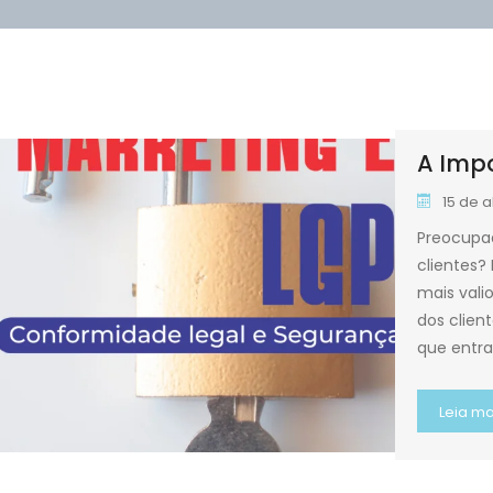
A Impo
15 de a
Preocupa
clientes?
mais vali
dos clien
que entr
Leia ma