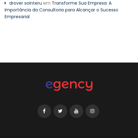
drover sointeru
em
Transforme Sua Empresa: A
Importância da Consultoria para Alcançar o Sucesso
Empresarial