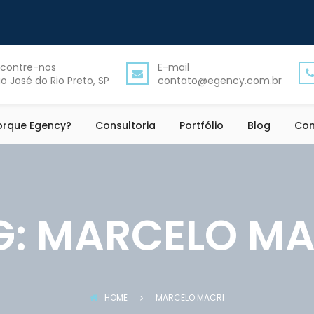
contre-nos
E-mail
o José do Rio Preto, SP
contato@egency.com.br
orque Egency?
Consultoria
Portfólio
Blog
Con
G:
MARCELO MA
HOME
MARCELO MACRI