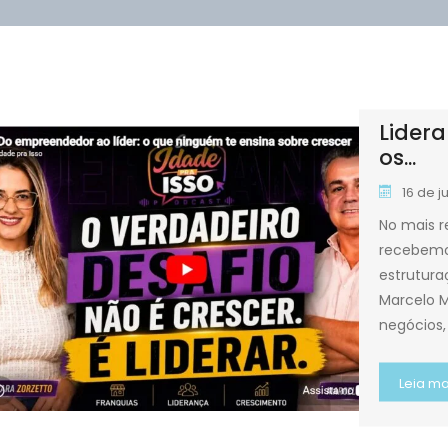
Lidera
os...
16 de 
No mais r
recebemos
estrutura
Marcelo M
negócios,
Leia ma