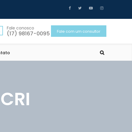
Fale conosco
Fale com um consultor
(17) 98167-0095
tato
CRI