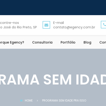
contre-nos
E-mail
o José do Rio Preto, SP
contato@egency.com.br
orque Egency?
Consultoria
Portfólio
Blog
Con
AMA SEM IDAD
HOME
PROGRAMA SEM IDADE PRA ISSO