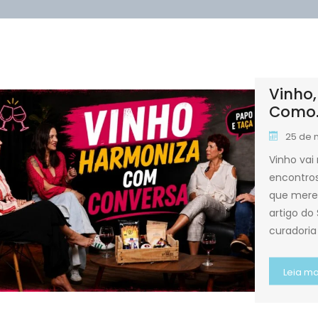
Vinho,
Como..
25 de 
Vinho vai
encontros
que merec
artigo do
curadori
Leia ma