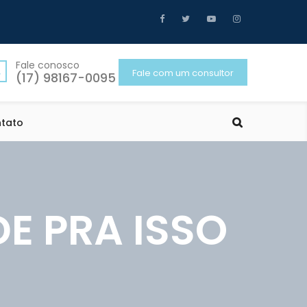
Fale conosco
Fale com um consultor
(17) 98167-0095
tato
E PRA ISSO