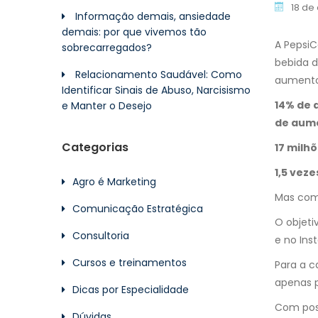
18 de
Informação demais, ansiedade
demais: por que vivemos tão
A Pepsi
sobrecarregados?
bebida d
Relacionamento Saudável: Como
aumento
Identificar Sinais de Abuso, Narcisismo
14% de 
e Manter o Desejo
de aume
Categorias
17 milh
1,5 vez
Agro é Marketing
Mas como
Comunicação Estratégica
O objeti
Consultoria
e no Ins
Cursos e treinamentos
Para a 
apenas p
Dicas por Especialidade
Com posi
Dúvidas