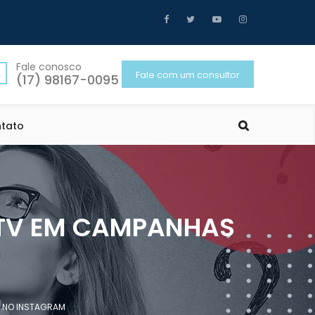
Fale conosco
Fale com um consultor
(17) 98167-0095
tato
 TV EM CAMPANHAS
 NO INSTAGRAM