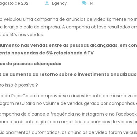
 agosto de 2021
Egency
14
Co veiculou uma campanha de anúncios de vídeo somente no In
e laranja e cola da empresa. A campanha obteve resultados em
 de 14% nas vendas.
aumento nas vendas entre as pessoas alcançadas, em co
nto nas vendas de 6% relacionado à TV
ões de pessoas alcançadas
es de aumento do retorno sobre o investimento anualizado
 isso é possível?
vo da PepsiCo era comprovar se o investimento do mesmo valo
tagram resultaria no volume de vendas gerado por campanhas 
campanha de alcance e frequência no Instagram e no Faceboo
ara o ambiente digital com uma série de anúncios de vídeos cu
cionamentos automáticos, os anúncios de vídeo foram veiculad