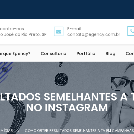
contre-nos
E-mail
o José do Rio Preto, SP
contato@egency.com.br
orque Egency?
Consultoria
Portfólio
Blog
Con
LTADOS SEMELHANTES A
NO INSTAGRAM
MÍDIAS
COMO OBTER RESULTADOS SEMELHANTES A TV EM CAMPANHAS